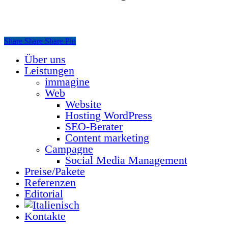
Share
Share
Share
Share
Pin
Über uns
Close
Menu
Leistungen
immagine
Web
Website
Hosting WordPress
SEO-Berater
Content marketing
Campagne
Social Media Management
Preise/Pakete
Referenzen
Editorial
Kontakte