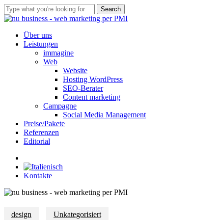
Skip
Search
to
Close
main
Search
content
Menu
Über uns
Leistungen
immagine
Web
Website
Hosting WordPress
SEO-Berater
Content marketing
Campagne
Social Media Management
Preise/Pakete
Referenzen
Editorial
whatsapp
Kontakte
design
Unkategorisiert