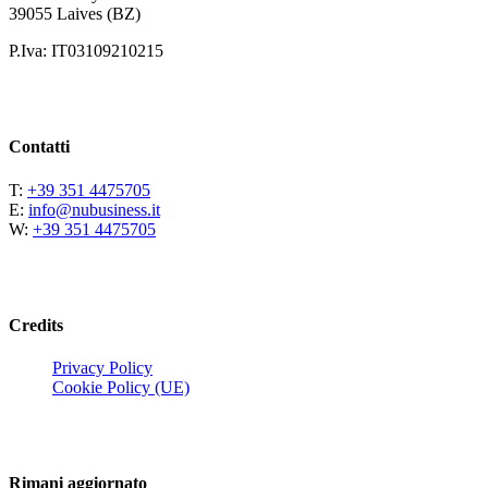
39055 Laives (BZ)
P.Iva: IT03109210215
Contatti
T:
+39 351 4475705
E:
info@nubusiness.it
W:
+39 351 4475705
Credits
Privacy Policy
Cookie Policy (UE)
Rimani aggiornato