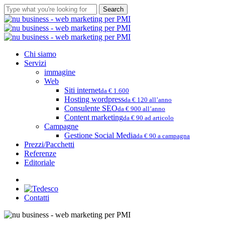
Skip
Search
to
Close
main
Search
content
Menu
Chi siamo
Servizi
immagine
Web
Siti internet
da € 1.600
Hosting wordpress
da € 120 all’anno
Consulente SEO
da € 900 all’anno
Content marketing
da € 90 ad articolo
Campagne
Gestione Social Media
da € 90 a campagna
Prezzi/Pacchetti
Referenze
Editoriale
whatsapp
Contatti