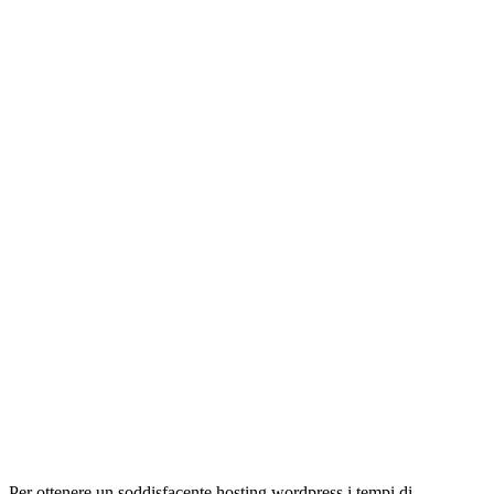
Per ottenere un soddisfacente hosting wordpress i tempi di